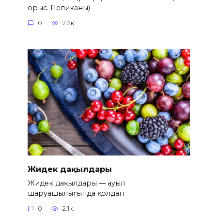
орыс. Пеликаны) —
0
2.2к.
Жидек дақылдары
Жидек дақылдары — ауыл
шаруашылығында қолдан
0
2.1к.