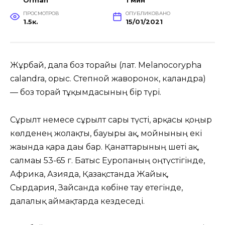
Orman
1 мин
ПРОСМОТРОВ
ОПУБЛИКОВАНО
1.5к.
15/01/2021
Жұрбай, дала боз торғайы (лат. Melanocorypha
calandra, орыс. Степной жаворонок, каландра)
— боз торғай тұқымдасының бір түрі.
Сұрғылт немесе сұрғылт сары түсті, арқасы қоңыр
көлденең жолақты, бауыры ақ, мойнының екі
жағында қара дағы бар. Қанаттарының шеті ақ,
салмағы 53-65 г. Батыс Еуропаның оңтүстігінде,
Африка, Азияда, Қазақстанда Жайық,
Сырдария, Зайсанда көбіне тау етегінде,
далалық аймақтарда кездеседі.