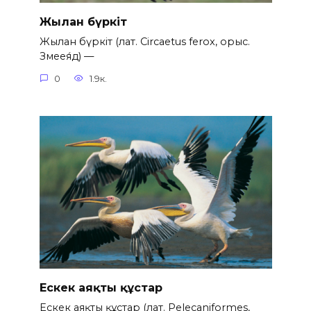
Жылан бүркіт
Жылан бүркіт (лат. Circaetus ferox, орыс.
Змеея́д) —
0
1.9к.
Ескек аяқты құстар
Ескек аяқты құстар (лат. Pelecaniformes,