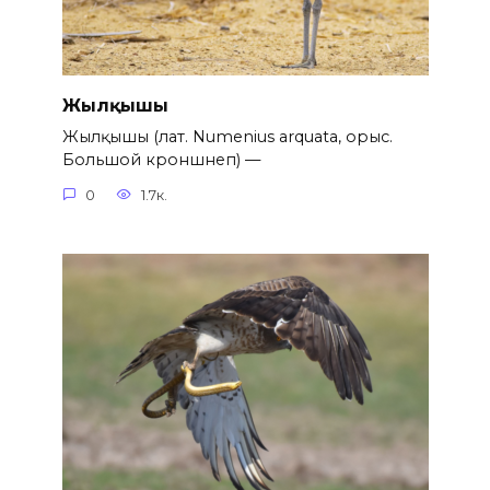
Жылқышы
Жылқышы (лат. Numenius arquata, орыс.
Большой кроншнеп) —
0
1.7к.