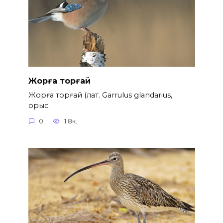
Жорға торғай
Жорға торғай (лат. Garrulus glandarius,
орыс.
0
1.8к.