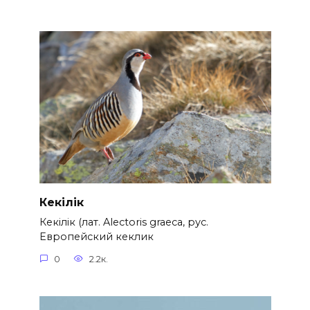
Кекілік
Кекілік (лат. Alectoris graeca, рус.
Европейский кеклик
0
2.2к.