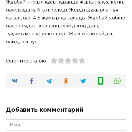
Жұрбай — жыл құсы, қазанда жылы жаққа кетіп,
наурызда қайтып келеді. Жерді шұқырлап ұя
жасап, оған 4-5 жұмыртқа салады. Жұрбай көбіне
насекомдар, көк шөп, өсімдіктің дәні,
тұқымымен қоректенеді. Жақсы сайрайды,
пайдалы құс.
Оцените статью
Добавить комментарий
Имя
*