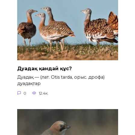
Дуадақ қандай құс?
Дуадақ — (лат. Otis tarda, орыс. дрофа)
дуадақтар
0
12.4к.