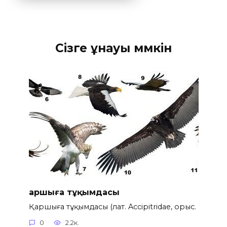
Сізге ұнауы мүмкін
Қаршыға тұқымдасы
Қаршыға тұқымдасы (лат. Accipitridae, орыс.
0
2.2к.