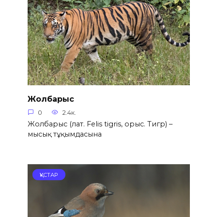
Жолбарыс
0
2.4к.
Жолбарыс (лат. Felis tigris, орыс. Тигр) –
мысық тұқымдасына
ҚҰСТАР