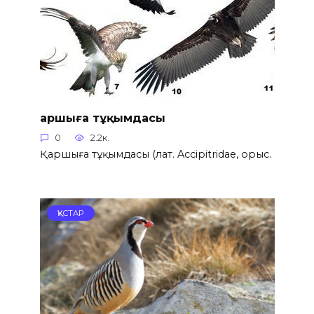
Қаршыға тұқымдасы
0
2.2к.
Қаршыға тұқымдасы (лат. Accipitridae, орыс.
ҚҰСТАР