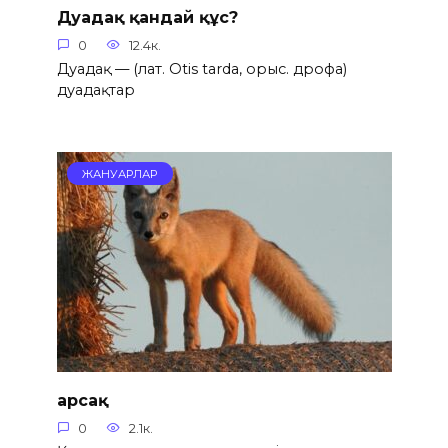
Дуадақ қандай құс?
0
12.4к.
Дуадақ — (лат. Otis tarda, орыс. дрофа)
дуадақтар
ЖАНУАРЛАР
Қарсақ
0
2.1к.