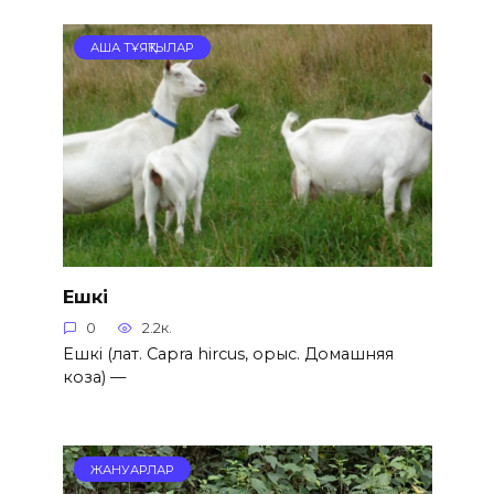
АША ТҰЯҚТЫЛАР
Ешкі
0
2.2к.
Ешкі (лат. Capra hircus, орыс. Домашняя
коза) —
ЖАНУАРЛАР