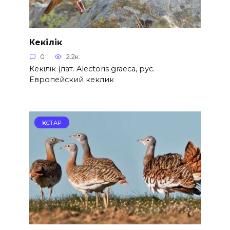
Кекілік
0
2.2к.
Кекілік (лат. Alectoris graeca, рус.
Европейский кеклик
ҚҰСТАР