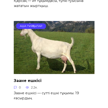
Қарсақ — ит тұқымдасы, түлкі туысына
жататын жыртқыш.
АША ТҰЯҚТЫЛАР
Заане ешкісі
0
2.2к.
Заане ешкісі — сүтті ешкі тұқымы. 19
ғасырдың