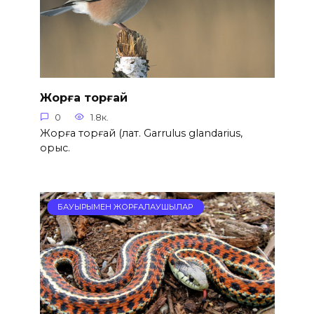
Жорға торғай
0
1.8к.
Жорға торғай (лат. Garrulus glandarius,
орыс.
БАУЫРЫМЕН ЖОРҒАЛАУШЫЛАР