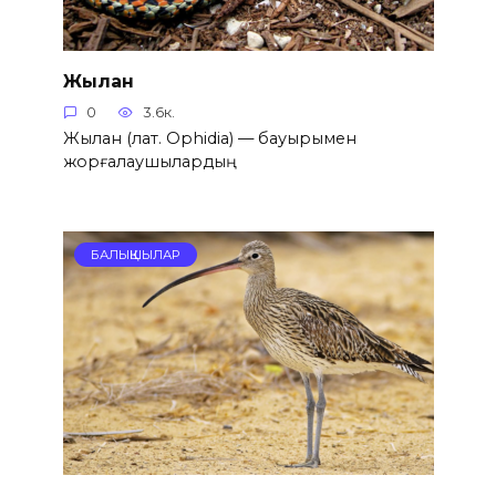
Жылан
0
3.6к.
Жылан (лат. Ophidia) — бауырымен
жорғалаушылардың
БАЛЫҚШЫЛАР