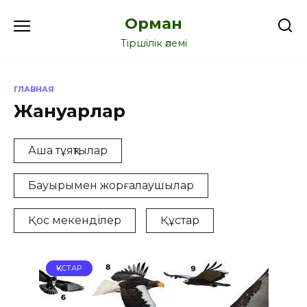
Перейти
Орман
к
содержанию
Тіршілік әлемі
ГЛАВНАЯ
Жануарлар
Аша тұяқтылар
Бауырымен жорғалаушылар
Қос мекенділер
Құстар
ҚҰСТАР