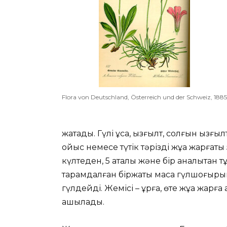
Flora von Deutschland, Österreich und der Schweiz, 1885
жатады. Гүлі ұсақ, қызғылт, солғын қызғыл
ойыс немесе түтік тәрізді жұқа жарғақты 
күлтеден, 5 аталық және бір аналықтан 
тарамдалған біржақты масақ гүлшоғыр
гүлдейді. Жемісі – құрғақ, өте жұқа жарға
ашылады.