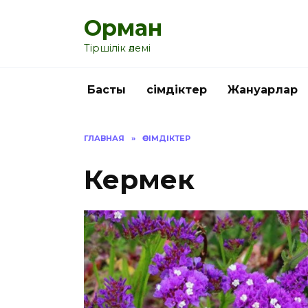
Перейти
Орман
к
содержанию
Тіршілік әлемі
Басты
Өсімдіктер
Жануарлар
ГЛАВНАЯ
»
ӨСІМДІКТЕР
Кермек