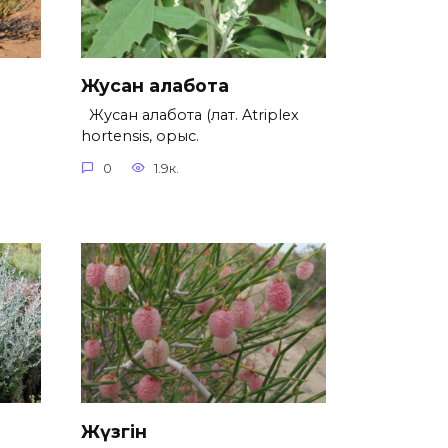
Жусан алабота
Жусан алабота (лат. Atriplex
hortensis, орыс.
0
1.9к.
Жүзгін