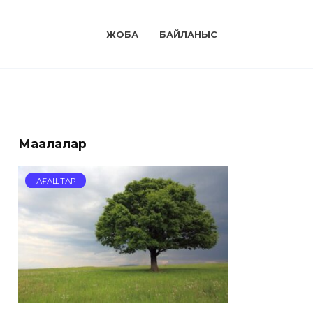
ЖОБА
БАЙЛАНЫС
Мақалалар
АҒАШТАР