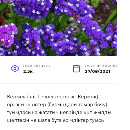
ПРОСМОТРОВ
ОПУБЛИКОВАНО
2.5к.
27/08/2021
Кермек (лат. Limonium, орыс. Кермек) —
қорғасыншөптер (бұрындары томар бояу)
тұқымдасына жататын негізінде көп жылдық
шөптесін не шала бұта өсімдіктер туысы.