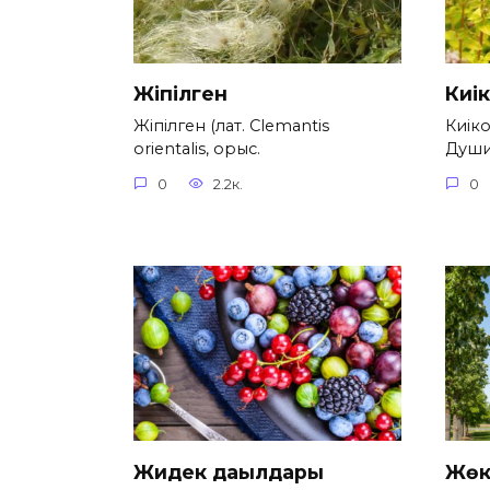
Жіпілген
Киі
Жіпілген (лат. Clemantis
Киіко
orientalis, орыс.
Душиц
0
2.2к.
0
Жидек дақылдары
Жөк