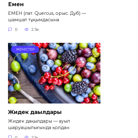
Емен
ЕМЕН (лат. Quercus, орыс. Дуб) —
шамшат тұқымдасына
0
2.5к.
ЖЕМІСТЕР
Жидек дақылдары
Жидек дақылдары — ауыл
шаруашылығында қолдан
0
2.1к.