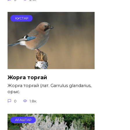
ҚҰСТАР
Жорға торғай
Жорға торғай (лат. Garrulus glandarius,
орыс.
0
1.8к.
АҒАШТАР