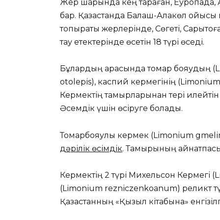
Жер шарында кең тараған, Еуропада, А
бар. Қазақстанда Балқаш-Алакөл ойысы
топырақты жерлерінде, Сөгеті, Сарытоғ
тау етектерінде өсетін 18 түрі өседі.
Бұлардың арасында томар бояудың (L
otolepіs), каспий кермегінің (Lіmonіu
Кермектің тамырларынан тері илейтін 
Әсемдік үшін өсіруге болады.
Томарбояулы кермек (Lіmonіum gmelіnі
дәрілік өсімдік
. Тамырының қайнатпасы
Кермектің 2 түрі Михельсон Кермегі (
(Lіmonіum reznіczenkoanum) реликт тү
Қазақстанның «Қызыл кітабына» енгізіл