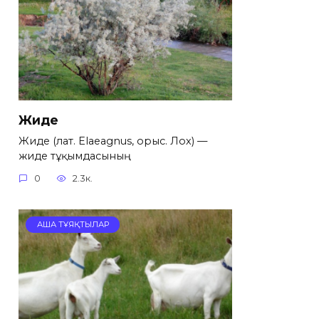
Жиде
Жиде (лат. Elaeagnus, орыс. Лох) —
жиде тұқымдасының
0
2.3к.
АША ТҰЯҚТЫЛАР