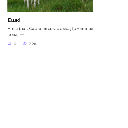
Ешкі
Ешкі (лат. Capra hircus, орыс. Домашняя
коза) —
0
2.2к.