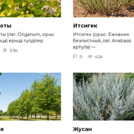
коты
Итсигек
ты (лат. Origanum, орыс.
Итсигек (орыс. Ежовник
а) ерінді гүлділер
безлистный, лат. Anabasis
aphylla) —
3.9к.
0
4.2к.
е
Жусан