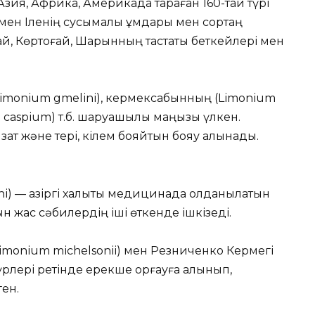
зия, Африка, Америкада тараған 160-тай түрі
 мен Іленің сусымалы құмдары мен сортаң
ай, Көртоғай, Шарынның тастақты беткейлері мен
іmonіum gmelіnі), кермексабынның (Lіmonіum
m caspіum) т.б. шаруашылық маңызы үлкен.
зат және тері, кілем бояйтын бояу алынады.
) — қазіргі халықтық медицинада қолданылатын
н жас сәбилердің іші өткенде ішкізеді.
Lіmonіum mіchelsonіі) мен Резниченко Кермегі
рлері ретінде ерекше қорғауға алынып,
ген.