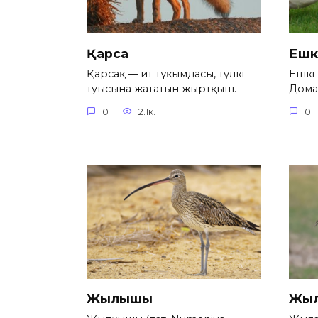
Қарсақ
Ешк
Қарсақ — ит тұқымдасы, түлкі
Ешкі 
туысына жататын жыртқыш.
Дома
0
2.1к.
0
Жылқышы
Жыл