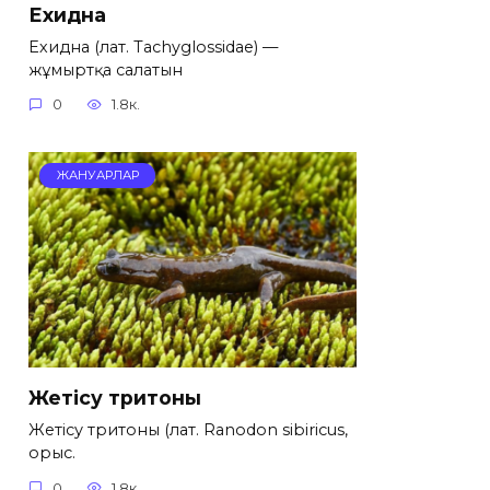
Ехидна
Ехидна (лат. Tachyglossidae) —
жұмыртқа салатын
0
1.8к.
ЖАНУАРЛАР
Жетісу тритоны
Жетісу тритоны (лат. Ranodon sibiricus,
орыс.
0
1.8к.