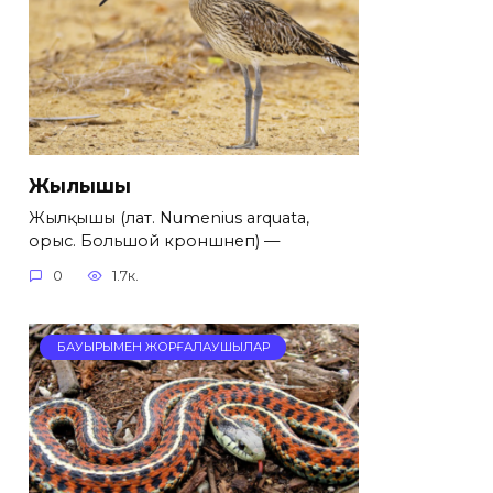
Жылқышы
Жылқышы (лат. Numenius arquata,
орыс. Большой кроншнеп) —
0
1.7к.
БАУЫРЫМЕН ЖОРҒАЛАУШЫЛАР