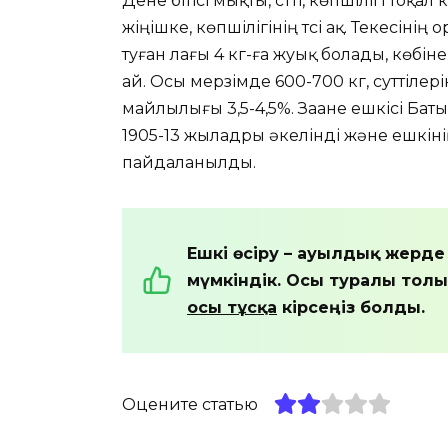
Дене бітісі мықты, сүтті, көпшілігі тоқал 
жіңішке, көпшілігінің түсі ақ. Текесінің
туған лағы 4 кг-ға жуық болады, көбіне 
ай. Осы мерзімде 600-700 кг, суттілерін
майлылығы 3,5-4,5%. Заане ешкісі Бат
1905-13 жыладры әкелінді және ешкін
пайдаланылды.
Ешкі өсіру – ауылдық жерде 
мүмкіндік. Осы туралы толы
осы тұсқа
кірсеңіз болды.
Оцените статью