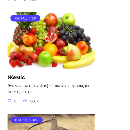
ӨСІМДІКТЕР
Жеміс
Жеміс (лат. fructus) — жабық тұқымды
өсімдіктер
0
13.8к.
БАЛЫҚШЫЛАР