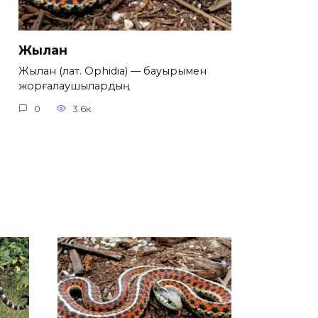
Жылан
Жылан (лат. Ophidia) — бауырымен
жорғалаушылардың
0
3.6к.