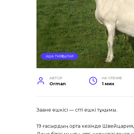
АША ТҰЯҚТЫЛАР
АВТОР
НА ЧТЕНИЕ
Orman
1 мин
Заане ешкісі — сүтті ешкі тұқымы.
19 ғасырдың орта кезінде Швейцарияд