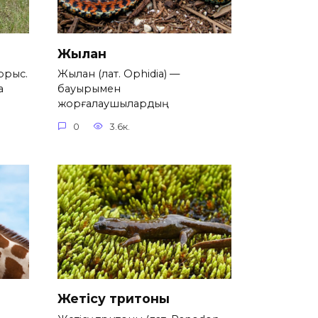
Жылан
 орыс.
Жылан (лат. Ophidia) —
а
бауырымен
жорғалаушылардың
0
3.6к.
Жетісу тритоны