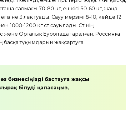
келеді. Желінді, емшегі ірі. Терісі жұқа. Жүні қысқа,
 орташа салмағы 70-80 кг, ешкісі 50-60 кг, жаңа
егіз не 3 лақ туады. Сауу мерзімі 8-10, кейде 12
ен 1000-1200 кг сүт сауылады. Сүтінің
ыс және Орталық Еуропада таралған. Россияға
ің басқа тұқымдарын жақсартуға
өз бизнесіңізді бастауға жақсы
ғырақ білуді қаласаңыз,