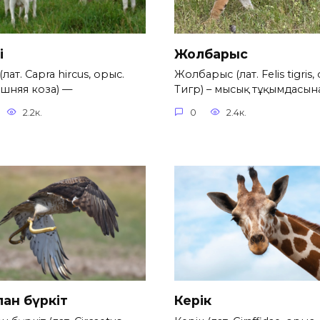
і
Жолбарыс
(лат. Capra hircus, орыс.
Жолбарыс (лат. Felis tigris,
шняя коза) —
Тигр) – мысық тұқымдасын
2.2к.
0
2.4к.
ан бүркіт
Керік