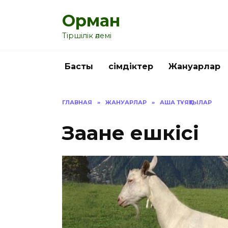
Перейти
Орман
к
содержанию
Тіршілік әлемі
Басты
Өсімдіктер
Жануарлар
ГЛАВНАЯ
»
ЖАНУАРЛАР
»
АША ТҰЯҚТЫЛАР
Заане ешкісі